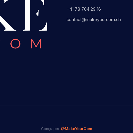
+41 78 704 29 16
contact@makeyourcom.ch
Conçu par
@MakeYourCom