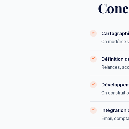
Conc
Cartographi
On modélise v
Définition 
Relances, scor
Développeme
On construit o
Intégration 
Email, compta