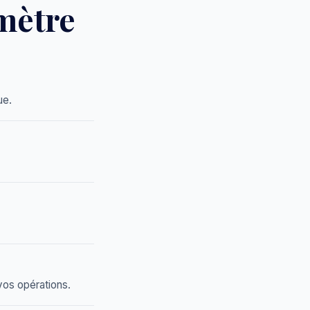
mètre
ue.
vos opérations.