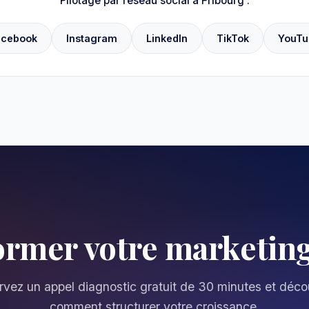
Pilotage par réseau social à Fribourg :
acebook
Instagram
LinkedIn
TikTok
YouTu
former votre marketing
vez un appel diagnostic gratuit de 30 minutes et déc
comment structurer votre croissance.