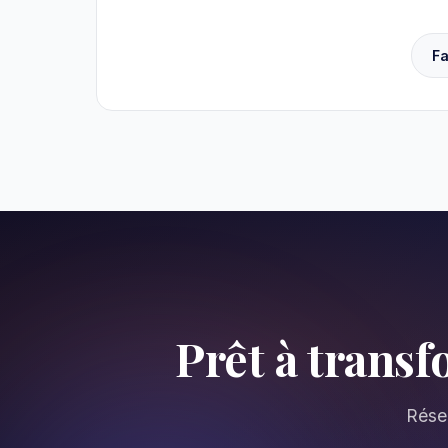
F
Prêt à trans
Réser