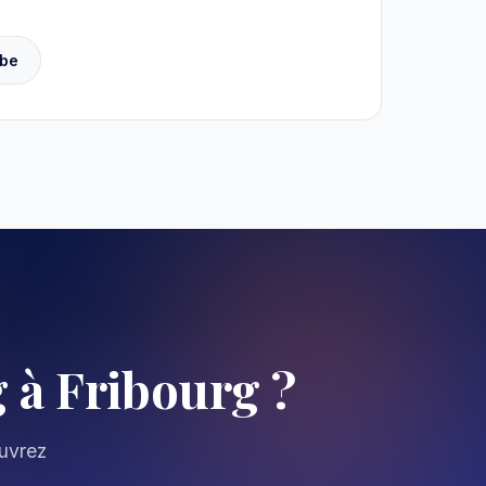
be
 à Fribourg ?
ouvrez