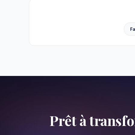
F
Prêt à transf