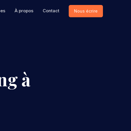
ces
À propos
Contact
Nous écrire
ng à