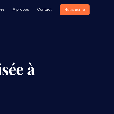
ces
À propos
Contact
Nous écrire
sée à