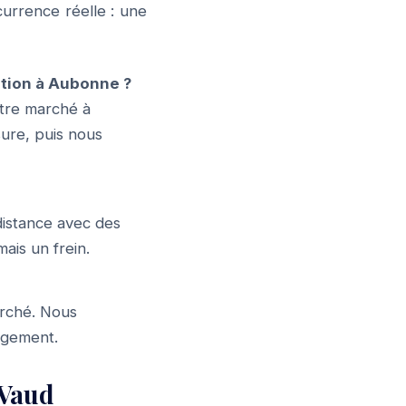
urrence réelle : une
ion à Aubonne ?
tre marché à
sure, puis nous
distance avec des
ais un frein.
arché. Nous
gagement.
 Vaud