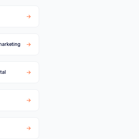
→
→
marketing
→
tal
→
→