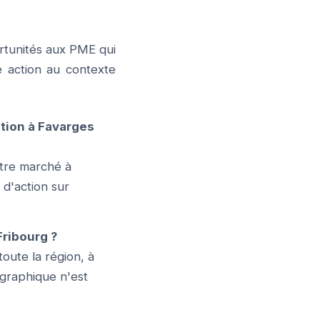
ortunités aux PME qui
e action au contexte
ion à Favarges
tre marché à
 d'action sur
Fribourg ?
oute la région, à
ographique n'est