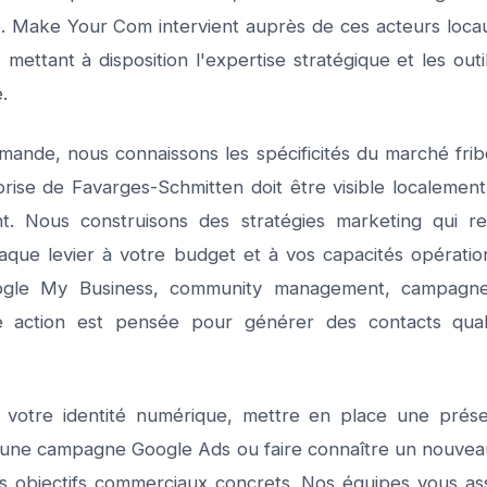
. Make Your Com intervient auprès de ces acteurs locau
 mettant à disposition l'expertise stratégique et les o
.
mande, nous connaissons les spécificités du marché frib
prise de Favarges-Schmitten doit être visible localement
t. Nous construisons des stratégies marketing qui r
haque levier à votre budget et à vos capacités opérati
ogle My Business, community management, campagnes p
 action est pensée pour générer des contacts qualif
rer votre identité numérique, mettre en place une pré
 une campagne Google Ads ou faire connaître un nouveau
os objectifs commerciaux concrets. Nos équipes vous ass