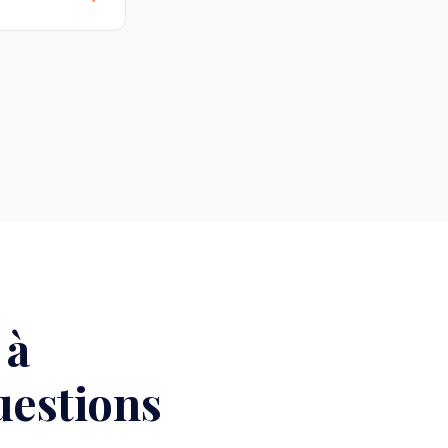
 à
uestions