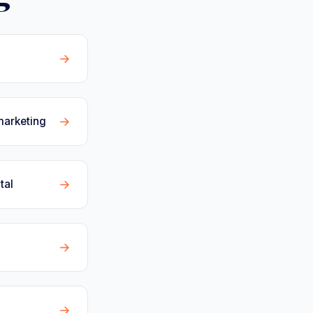
→
→
marketing
→
tal
→
→