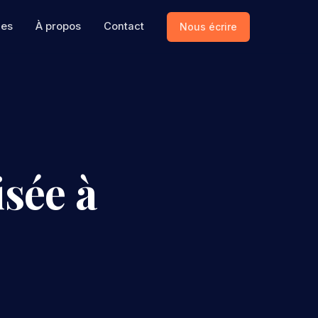
ces
À propos
Contact
Nous écrire
sée à