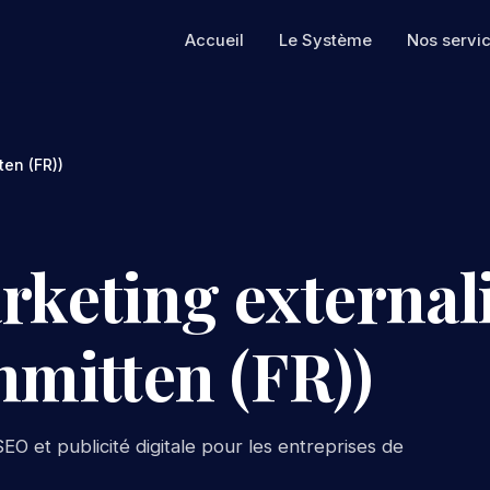
Accueil
Le Système
Nos servi
ten (FR))
rketing externali
hmitten (FR))
EO et publicité digitale pour les entreprises de