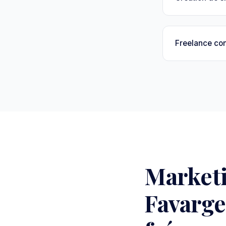
Freelance con
Market
Favarge