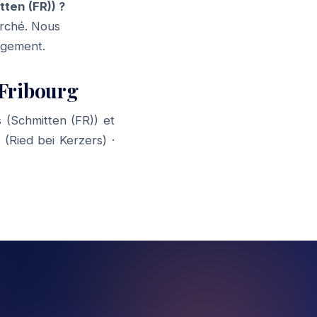
ten (FR)) ?
arché. Nous
gagement.
Fribourg
(Schmitten (FR)) et
 (Ried bei Kerzers)
·