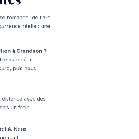
se romande, de l'arc
urrence réelle : une
ion à Grandson ?
tre marché à
sure, puis nous
à distance avec des
ais un frein.
arché. Nous
gagement.