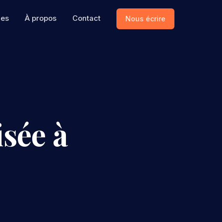
ces
À propos
Contact
Nous écrire
sée à