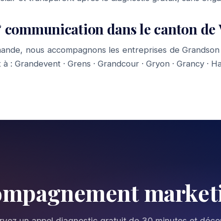
 communication dans le canton de
ande, nous accompagnons les entreprises de Grandson 
 à :
Grandevent
·
Grens
·
Grandcour
·
Gryon
·
Grancy
·
Ha
compagnement marketi
vez un appel diagnostic gratuit de 30 minutes et déc