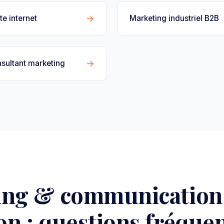
→
te internet
Marketing industriel B2B
→
sultant marketing
ing & communication
n : questions fréque