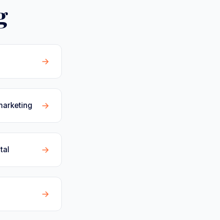
g
→
→
marketing
→
tal
→