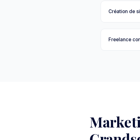
Création de si
Freelance con
Market
Grandso