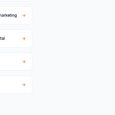
→
marketing
→
tal
→
→