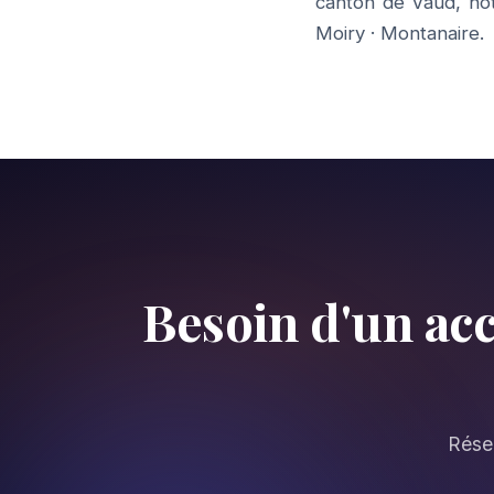
canton de Vaud, no
Moiry
·
Montanaire
.
Besoin d'un a
Réser