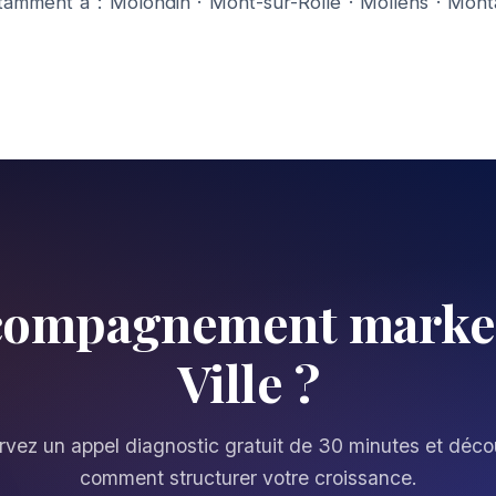
tamment à :
Molondin
·
Mont-sur-Rolle
·
Mollens
·
Mont
ccompagnement market
Ville ?
vez un appel diagnostic gratuit de 30 minutes et déc
comment structurer votre croissance.