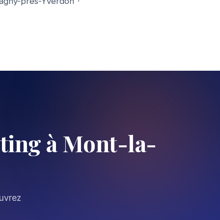
agny-près-Yverdon
·
ing à Mont-la-
ouvrez