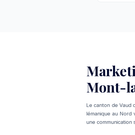
Market
Mont-la
Le canton de Vaud c
lémanique au Nord va
une communication st