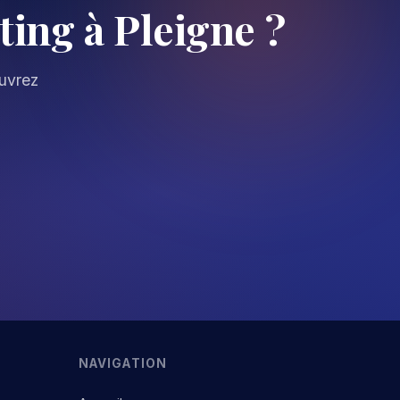
ing à Pleigne ?
ouvrez
NAVIGATION