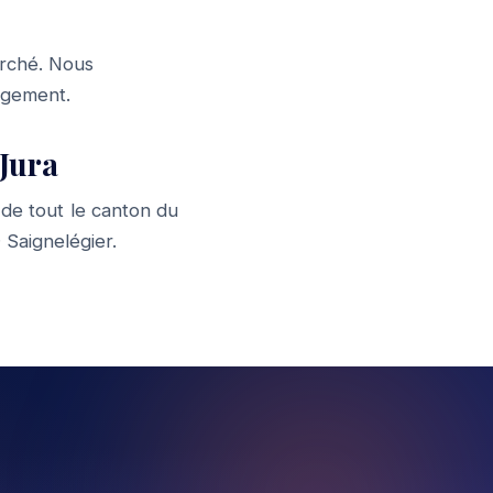
arché. Nous
gagement.
Jura
de tout le canton du
·
Saignelégier
.