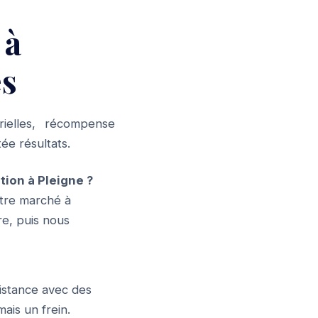
 à
es
rielles, récompense
ée résultats.
on à Pleigne ?
tre marché à
re, puis nous
distance avec des
ais un frein.