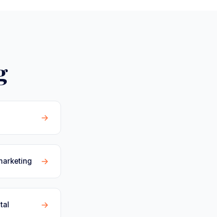
g
→
→
marketing
→
tal