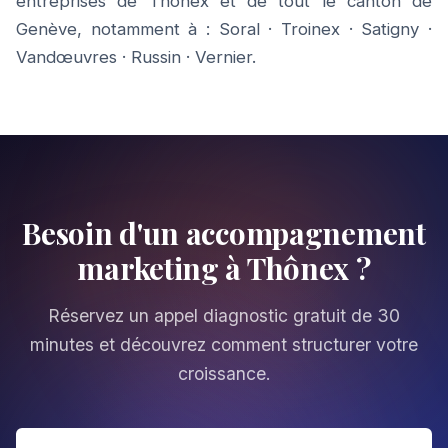
entreprises de Thônex et de tout le canton de
Genève, notamment à :
Soral
·
Troinex
·
Satigny
·
Vandœuvres
·
Russin
·
Vernier
.
Besoin d'un accompagnement
marketing à Thônex ?
Réservez un appel diagnostic gratuit de 30
minutes et découvrez comment structurer votre
croissance.