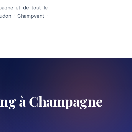
agne et de tout le
oudon
·
Champvent
·
ing à Champagne