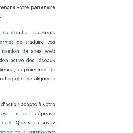
venons votre partenaire
.
les attentes des clients
ermet de traduire vos
imisation de sites web
tion active des réseaux
dience, déploiement de
keting globale alignée à
n d'action adapté à votre
 n'est pas une dépense
impact. Que vous soyez
alisée peut transformer