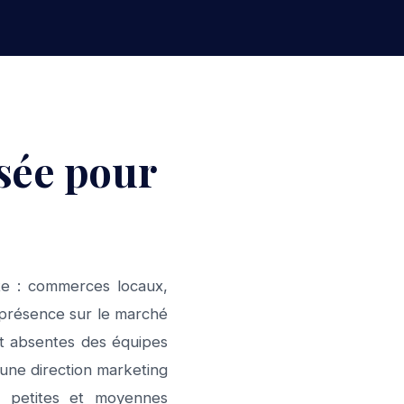
isée pour
te : commerces locaux,
r présence sur le marché
t absentes des équipes
une direction marketing
s petites et moyennes