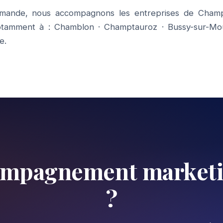
omande, nous accompagnons les entreprises de Champ
otamment à :
Chamblon
·
Champtauroz
·
Bussy-sur-M
e
.
compagnement market
?