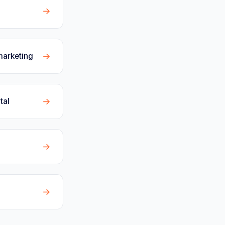
→
→
marketing
→
tal
→
→