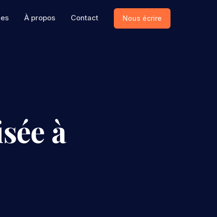
ces
À propos
Contact
Nous écrire
sée à