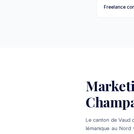
Freelance con
Market
Champag
Le canton de Vaud c
lémanique au Nord v