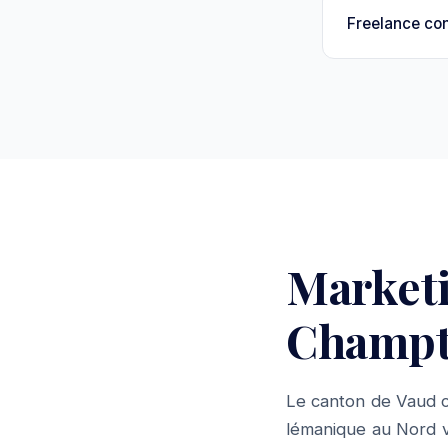
Freelance con
Market
Champta
Le canton de Vaud c
lémanique au Nord v