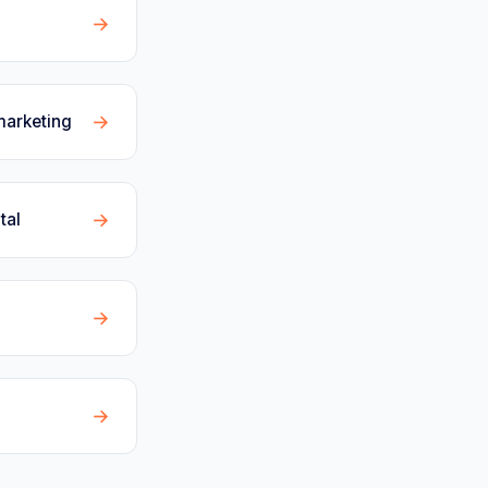
→
→
marketing
→
tal
→
→