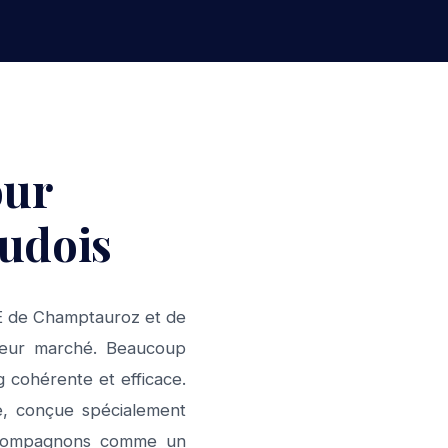
our
udois
ME de Champtauroz et de
 leur marché. Beaucoup
 cohérente et efficace.
e, conçue spécialement
accompagnons comme un