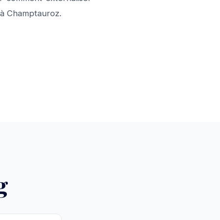
e à Champtauroz.
g