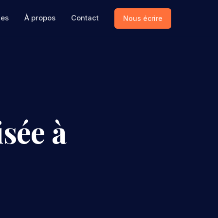
ces
À propos
Contact
Nous écrire
sée à