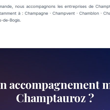
mande, nous accompagnons les entreprises de Champt
otamment à :
Champagne
·
Champvent
·
Chamblon
·
Ch
-de-Bogis
.
un accompagnement m
Champtauroz ?