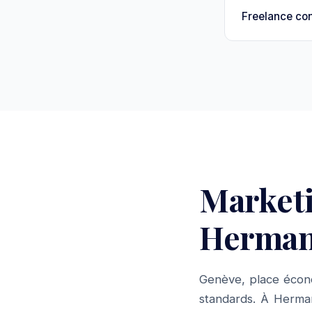
Freelance con
Market
Hermanc
Genève, place écono
standards. À Herma