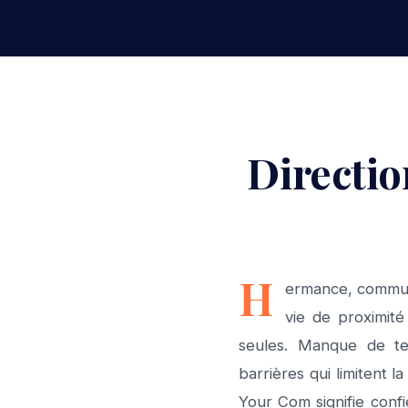
Directio
H
ermance, commun
vie de proximit
seules. Manque de tem
barrières qui limitent l
Your Com signifie conf