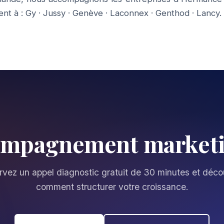
nt à :
Gy
·
Jussy
·
Genève
·
Laconnex
·
Genthod
·
Lancy
.
compagnement marketi
vez un appel diagnostic gratuit de 30 minutes et déc
comment structurer votre croissance.