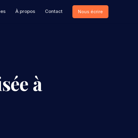
ces
À propos
Contact
Nous écrire
sée à