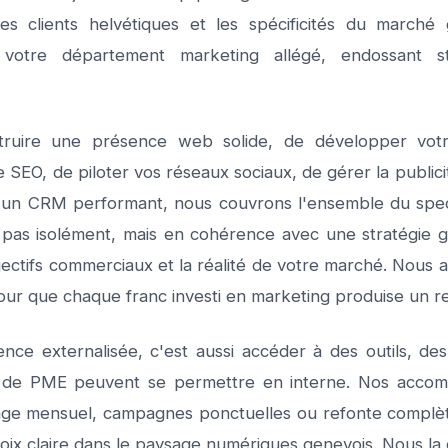
des clients helvétiques et les spécificités du march
votre département marketing allégé, endossant st
struire une présence web solide, de développer votre
e SEO, de piloter vos réseaux sociaux, de gérer la publi
 un CRM performant, nous couvrons l'ensemble du spe
 pas isolément, mais en cohérence avec une stratégie gl
ectifs commerciaux et la réalité de votre marché. Nous al
ur que chaque franc investi en marketing produise un re
ence externalisée, c'est aussi accéder à des outils, des
 de PME peuvent se permettre en interne. Nos accom
otage mensuel, campagnes ponctuelles ou refonte complèt
ix claire dans le paysage numériques genevois. Nous la 