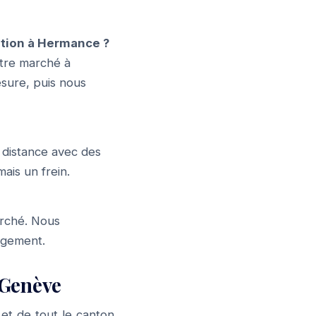
tion à Hermance ?
tre marché à
esure, puis nous
 distance avec des
ais un frein.
arché. Nous
gagement.
 Genève
t de tout le canton