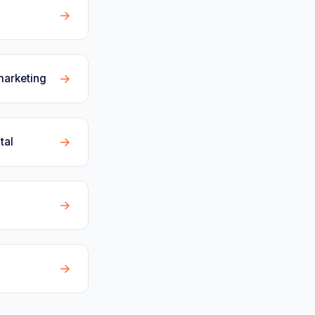
→
→
marketing
→
tal
→
→