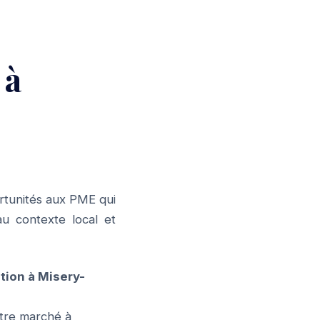
 à
ortunités aux PME qui
u contexte local et
ion à Misery-
tre marché à