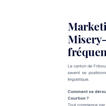
Market
Misery-
fréquen
Le canton de Fribour
savent se position
linguistique.
Comment se dérou
Courtion ?
Tout commence par u