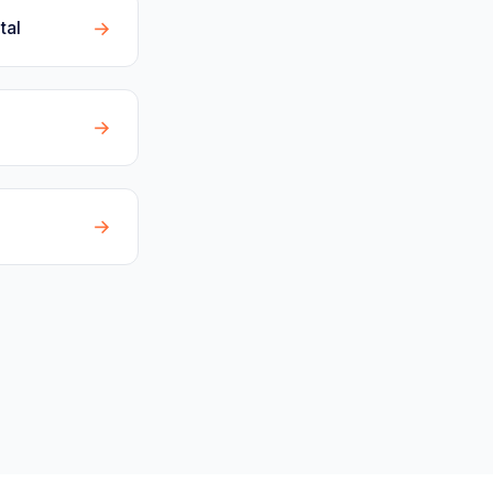
→
tal
→
→