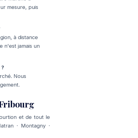
sur mesure, puis
?
gion, à distance
e n'est jamais un
 ?
arché. Nous
gagement.
Fribourg
urtion et de tout le
atran
·
Montagny
·