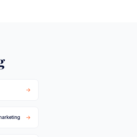
g
→
→
marketing