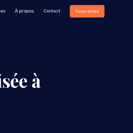
ces
À propos
Contact
Nous écrire
sée à