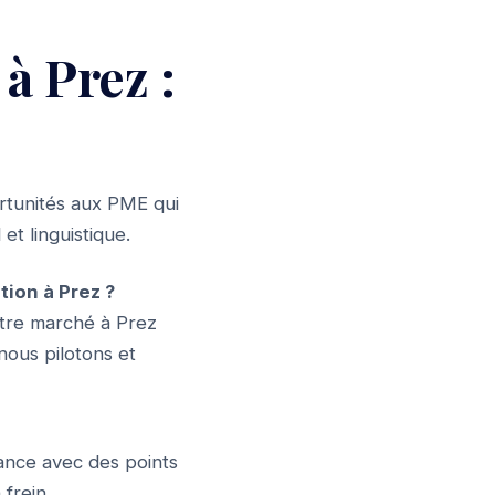
à Prez :
ortunités aux PME qui
et linguistique.
on à Prez ?
tre marché à Prez
nous pilotons et
tance avec des points
frein.