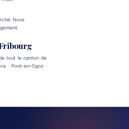
arché. Nous
gagement.
Fribourg
e tout le canton de
ens
·
Pont-en-Ogoz
·