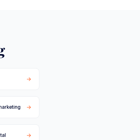
g
→
→
marketing
→
tal