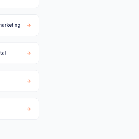
→
marketing
→
tal
→
→