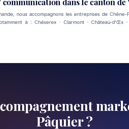
 communication dans le canton de
mande, nous accompagnons les entreprises de Chêne-Pâ
notamment à :
Chéserex
·
Clarmont
·
Château-d'Œx
accompagnement marke
Pâquier ?