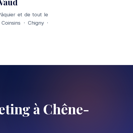
 Vaud
quier et de tout le
·
Coinsins
·
Chigny
·
ting à Chêne-