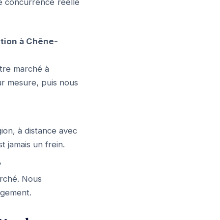
e concurrence réelle
tion à Chêne-
tre marché à
ur mesure, puis nous
ion, à distance avec
t jamais un frein.
?
arché. Nous
gagement.