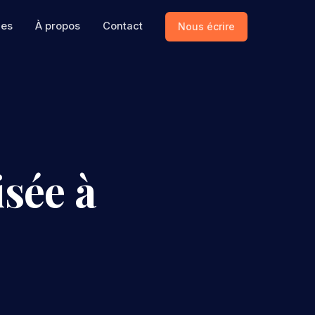
ces
À propos
Contact
Nous écrire
sée à