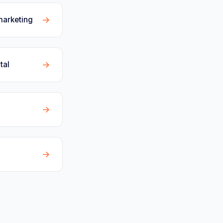
→
marketing
→
tal
→
→