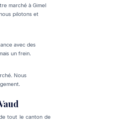
tre marché à Gimel
nous pilotons et
stance avec des
ais un frein.
arché. Nous
gagement.
 Vaud
de tout le canton de