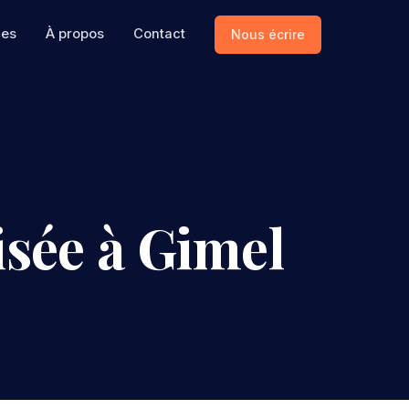
ces
À propos
Contact
Nous écrire
isée à Gimel