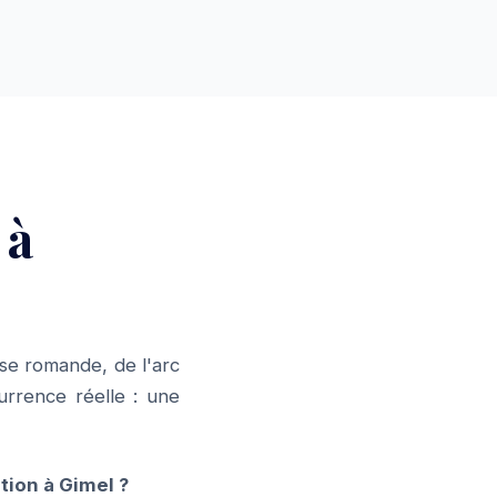
 à
se romande, de l'arc
urrence réelle : une
ion à Gimel ?