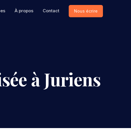
ces
À propos
Contact
Nous écrire
sée à Juriens