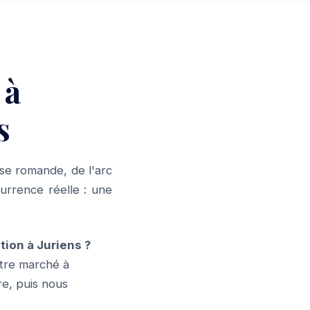
 à
s
se romande, de l'arc
urrence réelle : une
on à Juriens ?
tre marché à
re, puis nous