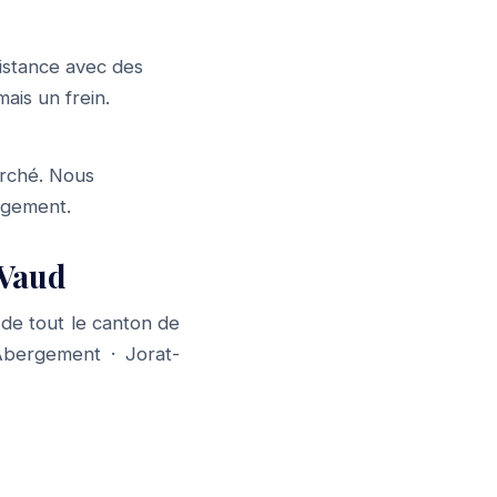
distance avec des
ais un frein.
arché. Nous
gagement.
 Vaud
de tout le canton de
Abergement
·
Jorat-