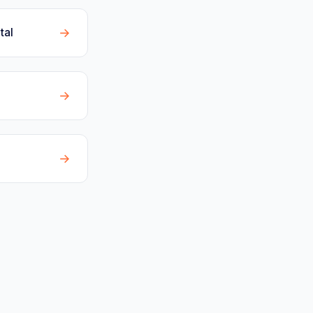
→
tal
→
→