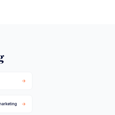
g
→
→
marketing