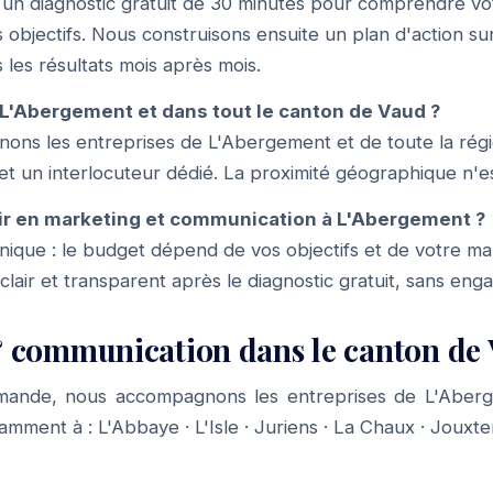
n diagnostic gratuit de 30 minutes pour comprendre vo
objectifs. Nous construisons ensuite un plan d'action su
 les résultats mois après mois.
L'Abergement et dans tout le canton de Vaud ?
ons les entreprises de L'Abergement et de toute la régi
 et un interlocuteur dédié. La proximité géographique n'es
ir en marketing et communication à L'Abergement ?
f unique : le budget dépend de vos objectifs et de votre m
 clair et transparent après le diagnostic gratuit, sans en
 communication dans le canton de
mande, nous accompagnons les entreprises de L'Aberg
tamment à :
L'Abbaye
·
L'Isle
·
Juriens
·
La Chaux
·
Jouxte