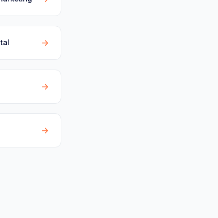
→
tal
→
→