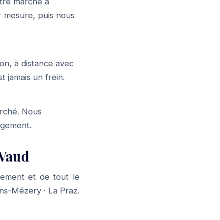
tre marché à
r mesure, puis nous
on, à distance avec
t jamais un frein.
arché. Nous
gagement.
 Vaud
ement et de tout le
ns-Mézery
·
La Praz
.