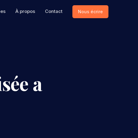
ces
À propos
Contact
Nous écrire
sée a