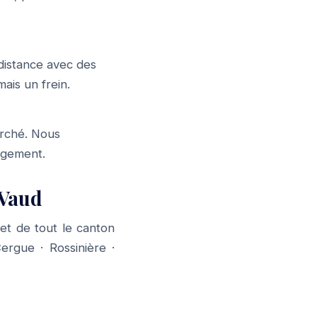
distance avec des
ais un frein.
arché. Nous
gagement.
 Vaud
t de tout le canton
Cergue
·
Rossinière
·