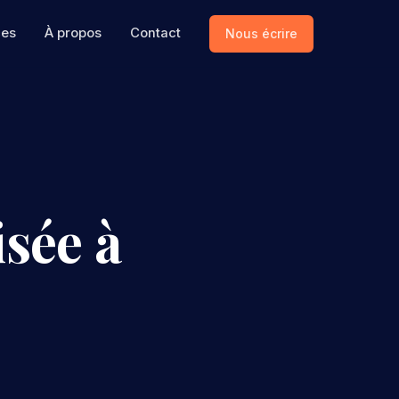
ces
À propos
Contact
Nous écrire
sée à