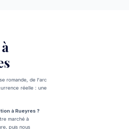
 à
es
se romande, de l'arc
urrence réelle : une
ion à Rueyres ?
tre marché à
ure, puis nous