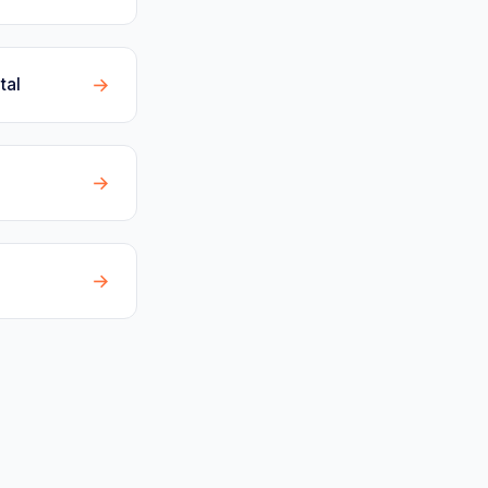
→
tal
→
→