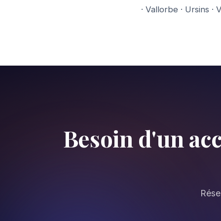
·
Vallorbe
·
Ursins
·
V
Besoin d'un ac
Réser