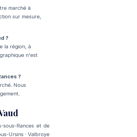
tre marché à
ction sur mesure,
ud ?
 la région, à
ographique n'est
Rances ?
arché. Nous
gagement.
 Vaud
s-sous-Rances et de
ous-Ursins
·
Valbroye