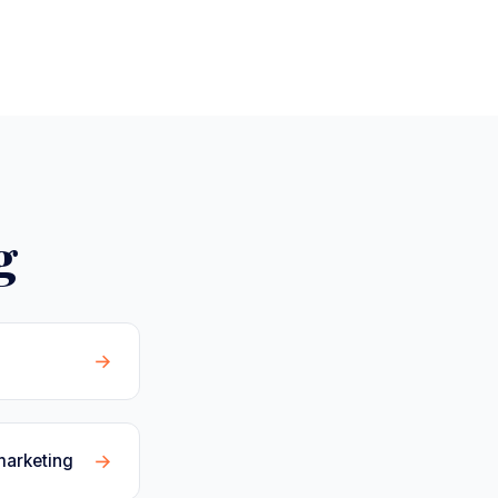
g
→
→
marketing