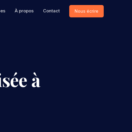
ces
À propos
Contact
Nous écrire
sée à